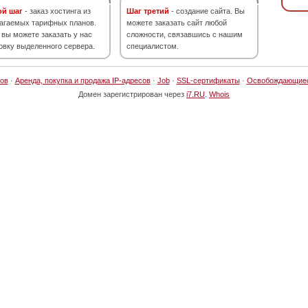
ой шаг
- заказ хостинга из
Шаг третий
- создание сайта. Вы
агаемых тарифных планов.
можете заказать сайт любой
 вы можете заказать у нас
сложности, связавшись с нашим
овку выделенного сервера.
специалистом.
ов
·
Аренда, покупка и продажа IP-адресов
·
Job
·
SSL-сертификаты
·
Освобождающие
Домен зарегистрирован через
i7.RU
.
Whois