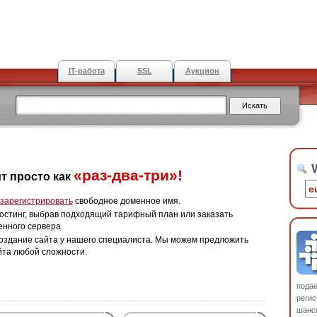
IT-работа
SSL
Аукцион
W
«раз-два-три»!
т просто как
зарегистрировать
свободное доменное имя.
остинг, выбрав подходящий тарифный план или заказать
енного сервера.
оздание сайта у нашего специалиста. Мы можем предложить
йта любой сложности.
пода
регис
шанс