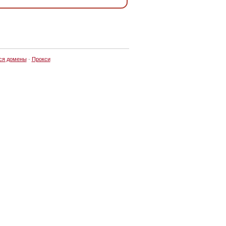
ся домены
·
Прокси