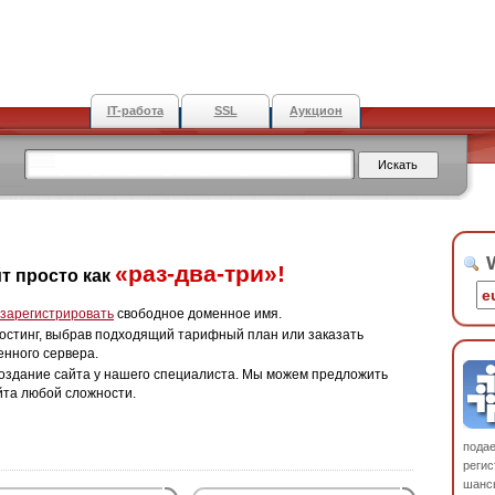
IT-работа
SSL
Аукцион
W
«раз-два-три»!
т просто как
зарегистрировать
свободное доменное имя.
остинг, выбрав подходящий тарифный план или заказать
енного сервера.
оздание сайта у нашего специалиста. Мы можем предложить
йта любой сложности.
пода
регис
шанс