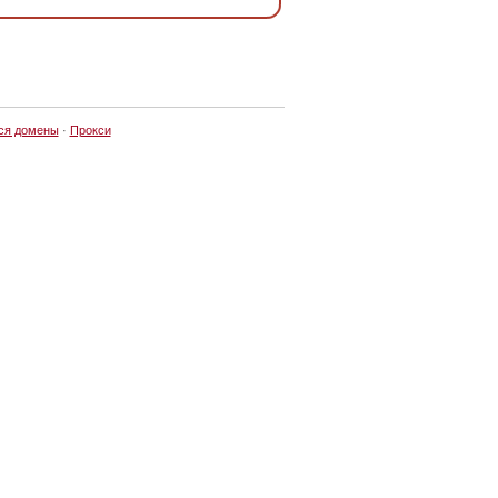
ся домены
·
Прокси