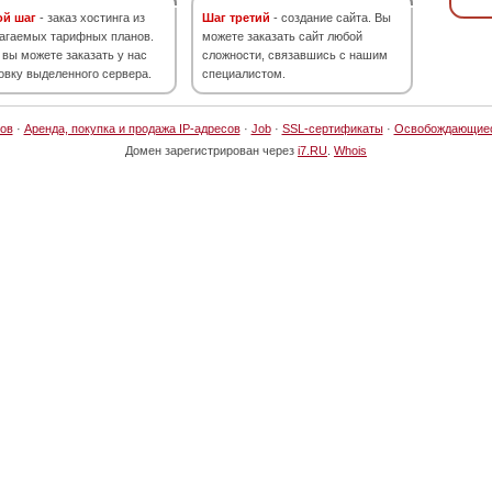
ой шаг
- заказ хостинга из
Шаг третий
- создание сайта. Вы
агаемых тарифных планов.
можете заказать сайт любой
 вы можете заказать у нас
сложности, связавшись с нашим
овку выделенного сервера.
специалистом.
ов
·
Аренда, покупка и продажа IP-адресов
·
Job
·
SSL-сертификаты
·
Освобождающие
Домен зарегистрирован через
i7.RU
.
Whois