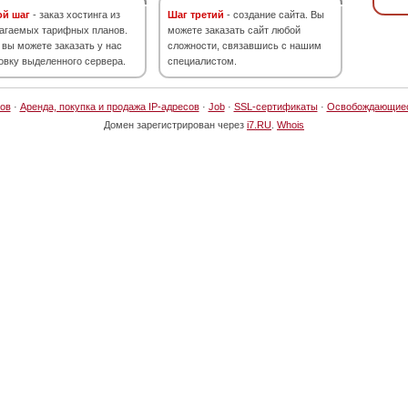
ой шаг
- заказ хостинга из
Шаг третий
- создание сайта. Вы
агаемых тарифных планов.
можете заказать сайт любой
 вы можете заказать у нас
сложности, связавшись с нашим
овку выделенного сервера.
специалистом.
ов
·
Аренда, покупка и продажа IP-адресов
·
Job
·
SSL-сертификаты
·
Освобождающие
Домен зарегистрирован через
i7.RU
.
Whois