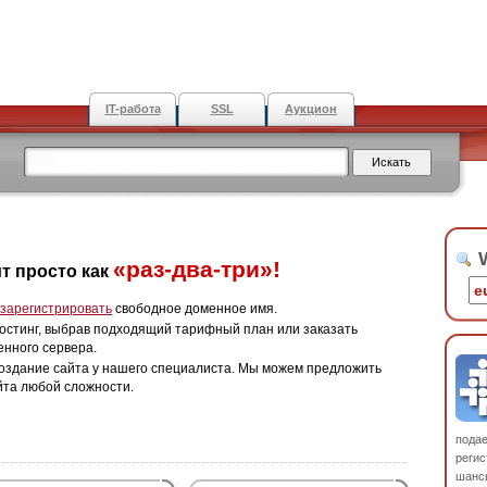
IT-работа
SSL
Аукцион
W
«раз-два-три»!
т просто как
зарегистрировать
свободное доменное имя.
остинг, выбрав подходящий тарифный план или заказать
енного сервера.
оздание сайта у нашего специалиста. Мы можем предложить
йта любой сложности.
пода
регис
шанс