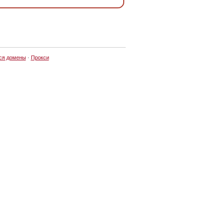
ся домены
·
Прокси