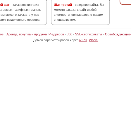
ой шаг
- заказ хостинга из
Шаг третий
- создание сайта. Вы
агаемых тарифных планов.
можете заказать сайт любой
 вы можете заказать у нас
сложности, связавшись с нашим
овку выделенного сервера.
специалистом.
ов
·
Аренда, покупка и продажа IP-адресов
·
Job
·
SSL-сертификаты
·
Освобождающие
Домен зарегистрирован через
i7.RU
.
Whois