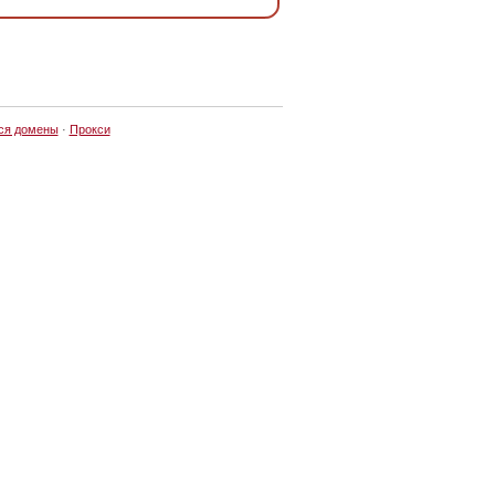
ся домены
·
Прокси