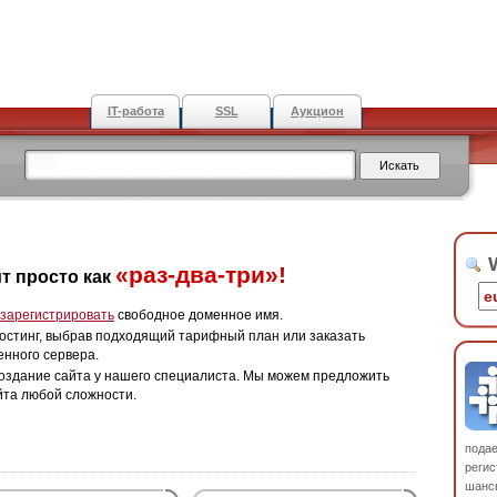
IT-работа
SSL
Аукцион
W
«раз-два-три»!
т просто как
зарегистрировать
свободное доменное имя.
остинг, выбрав подходящий тарифный план или заказать
енного сервера.
оздание сайта у нашего специалиста. Мы можем предложить
йта любой сложности.
пода
регис
шанс