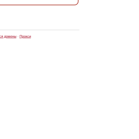
ся домены
·
Прокси