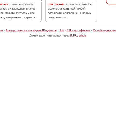
ой шаг
- заказ хостинга из
Шаг третий
- создание сайта. Вы
агаемых тарифных планов.
можете заказать сайт любой
 вы можете заказать у нас
сложности, связавшись с нашим
овку выделенного сервера.
специалистом.
ов
·
Аренда, покупка и продажа IP-адресов
·
Job
·
SSL-сертификаты
·
Освобождающие
Домен зарегистрирован через
i7.RU
.
Whois