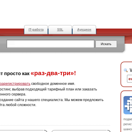
IT-работа
SSL
Аукцион
W
«раз-два-три»!
т просто как
зарегистрировать
свободное доменное имя.
остинг, выбрав подходящий тарифный план или заказать
енного сервера.
оздание сайта у нашего специалиста. Мы можем предложить
йта любой сложности.
пода
регис
шанс